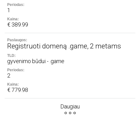
1
€ 389.99
Registruoti domeną .game, 2 metams
gyvenimo būdui - .game
2
€ 779.98
Daugiau