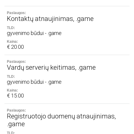
Kontaktų atnaujinimas, .game
gyvenimo būdui - .game
€ 20.00
Vardų serverių keitimas, .game
gyvenimo būdui - .game
€ 15.00
Registruotojo duomenų atnaujinimas,
.game