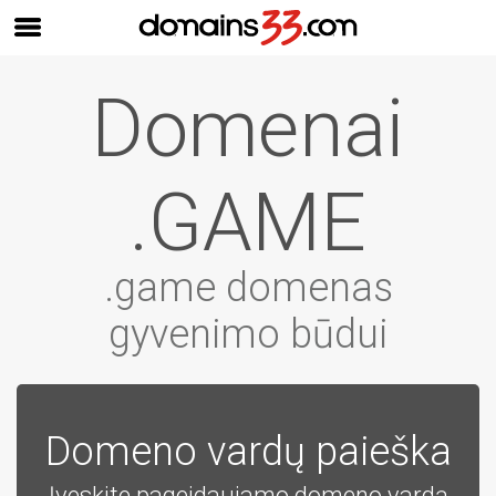
Domenai
.GAME
.game domenas
gyvenimo būdui
Domeno vardų paieška
Įveskite pageidaujamo domeno vardą