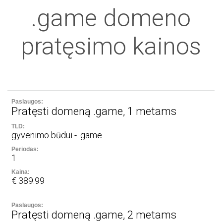
.game domeno
pratęsimo kainos
Pratęsti domeną .game, 1 metams
gyvenimo būdui - .game
1
€ 389.99
Pratęsti domeną .game, 2 metams