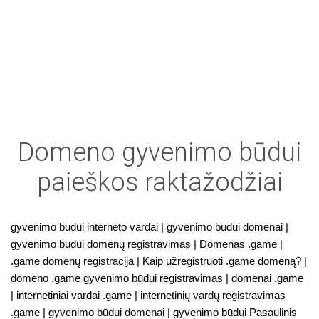
Domeno gyvenimo būdui
paieškos raktažodžiai
gyvenimo būdui interneto vardai | gyvenimo būdui domenai |
gyvenimo būdui domenų registravimas | Domenas .game |
.game domenų registracija | Kaip užregistruoti .game domeną? |
domeno .game gyvenimo būdui registravimas | domenai .game
| internetiniai vardai .game | internetinių vardų registravimas
.game | gyvenimo būdui domenai | gyvenimo būdui Pasaulinis