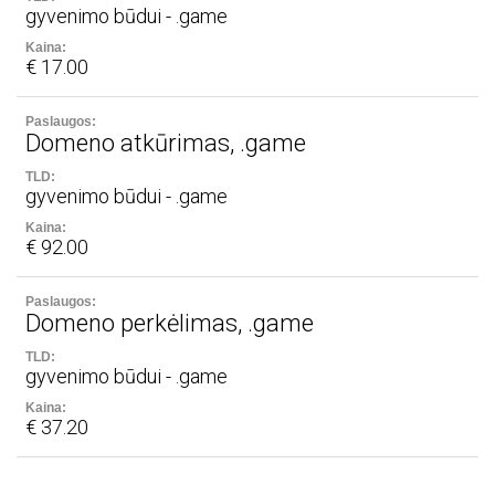
gyvenimo būdui - .game
€ 17.00
Domeno atkūrimas, .game
gyvenimo būdui - .game
€ 92.00
Domeno perkėlimas, .game
gyvenimo būdui - .game
€ 37.20