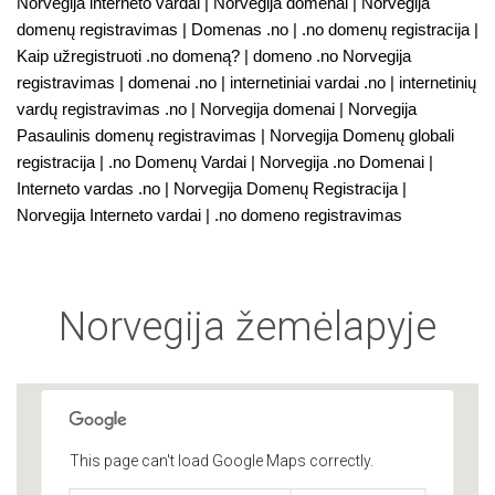
Norvegija interneto vardai | Norvegija domenai | Norvegija
domenų registravimas | Domenas .no | .no domenų registracija |
Kaip užregistruoti .no domeną? | domeno .no Norvegija
registravimas | domenai .no | internetiniai vardai .no | internetinių
vardų registravimas .no | Norvegija domenai | Norvegija
Pasaulinis domenų registravimas | Norvegija Domenų globali
registracija | .no Domenų Vardai | Norvegija .no Domenai |
Interneto vardas .no | Norvegija Domenų Registracija |
Norvegija Interneto vardai | .no domeno registravimas
Norvegija žemėlapyje
This page can't load Google Maps correctly.