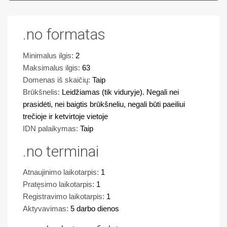
.no formatas
Minimalus ilgis:
2
Maksimalus ilgis:
63
Domenas iš skaičių:
Taip
Brūkšnelis:
Leidžiamas (tik viduryje). Negali nei
prasidėti, nei baigtis brūkšneliu, negali būti paeiliui
trečioje ir ketvirtoje vietoje
IDN palaikymas:
Taip
.no terminai
Atnaujinimo laikotarpis:
1
Pratęsimo laikotarpis:
1
Registravimo laikotarpis:
1
Aktyvavimas:
5 darbo dienos