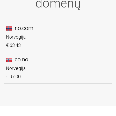
domenų
.no.com
Norvegija
€ 63.43
.co.no
Norvegija
€ 97.00