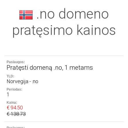
.no domeno
pratęsimo kainos
Pratęsti domeną .no, 1 metams
Norvegija - .no
1
€ 94.50
€ 138.73