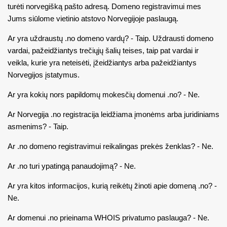
turėti norvegišką pašto adresą. Domeno registravimui mes
Jums siūlome vietinio atstovo Norvegijoje paslaugą.
Ar yra uždraustų .no domeno vardų? - Taip. Uždrausti domeno
vardai, pažeidžiantys trečiųjų šalių teises, taip pat vardai ir
veikla, kurie yra neteisėti, įžeidžiantys arba pažeidžiantys
Norvegijos įstatymus.
Ar yra kokių nors papildomų mokesčių domenui .no? - Ne.
Ar Norvegija .no registracija leidžiama įmonėms arba juridiniams
asmenims? - Taip.
Ar .no domeno registravimui reikalingas prekės ženklas? - Ne.
Ar .no turi ypatingą panaudojimą? - Ne.
Ar yra kitos informacijos, kurią reikėtų žinoti apie domeną .no? -
Ne.
Ar domenui .no prieinama WHOIS privatumo paslauga? - Ne.