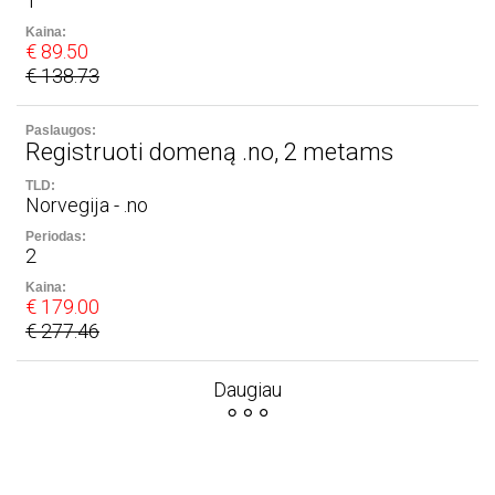
1
€ 89.50
€ 138.73
Registruoti domeną .no, 2 metams
Norvegija - .no
2
€ 179.00
€ 277.46
Daugiau