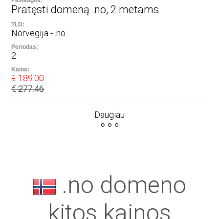
Pratęsti domeną .no, 2 metams
Norvegija - .no
2
€ 189.00
€ 277.46
Daugiau
.no domeno
kitos kainos