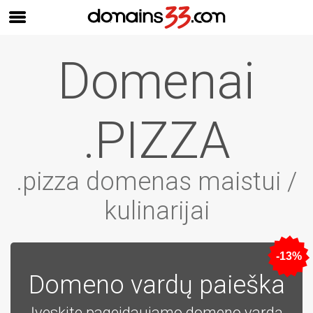
Domenai
.PIZZA
.pizza domenas maistui /
kulinarijai
-13%
Domeno vardų paieška
Įveskite pageidaujamo domeno vardą