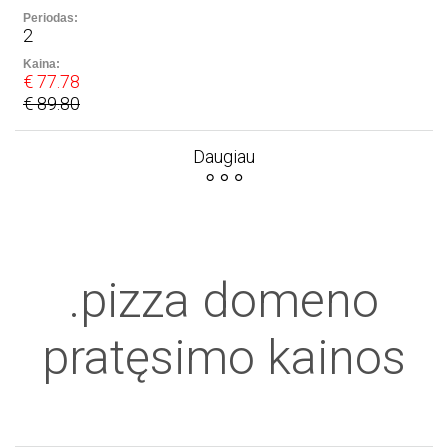
2
€ 77.78
€ 89.80
Daugiau
.pizza domeno
pratęsimo kainos