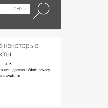
.CFD
fd некоторые
кты
н:
2015
тность домена :
Whois privacy
e is available