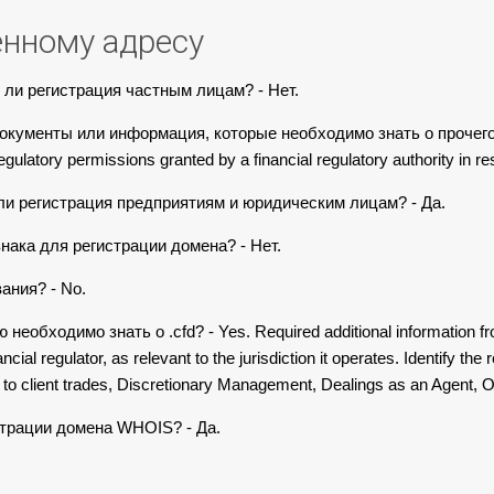
енному адресу
 ли регистрация частным лицам? - Нет.
окументы или информация, которые необходимо знать о прочего 
regulatory permissions granted by a financial regulatory authority in 
 ли регистрация предприятиям и юридическим лицам? - Да.
нака для регистрации домена? - Нет.
ания? - No.
еобходимо знать o .cfd? - Yes. Required additional information fro
ial regulator, as relevant to the jurisdiction it operates. Identify the 
y to client trades, Discretionary Management, Dealings as an Agent, O
страции домена WHOIS? - Да.