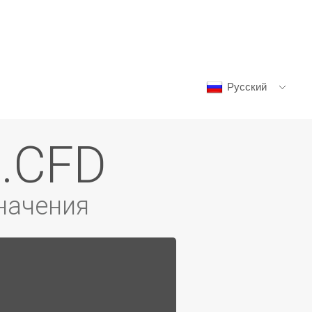
Русский
 .CFD
начения