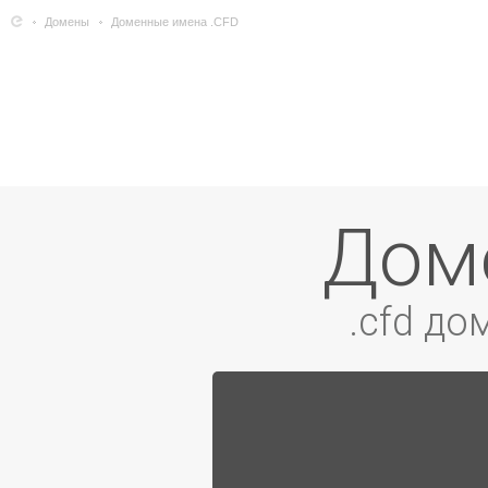
Домены
Доменные имена .CFD
До
.cfd д