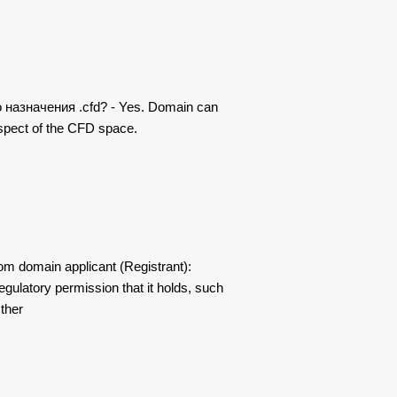
назначения .cfd? - Yes. Domain can
respect of the CFD space.
m domain applicant (Registrant):
regulatory permission that it holds, such
ther