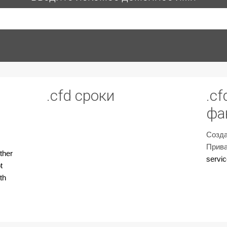
.cfd сроки
.c
фа
Созда
Прива
ther
servic
t
th