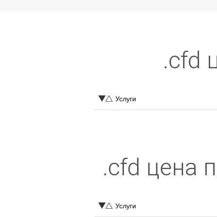
.cfd
Услуги
.cfd цена
Услуги