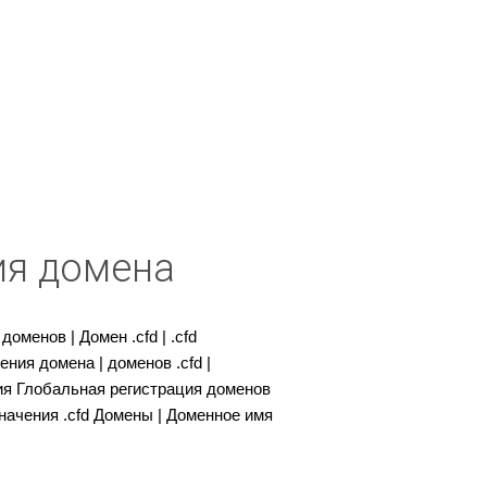
ия домена
оменов | Домен .cfd | .cfd
ения домена | доменов .cfd |
ния Глобальная регистрация доменов
значения .cfd Домены | Доменное имя