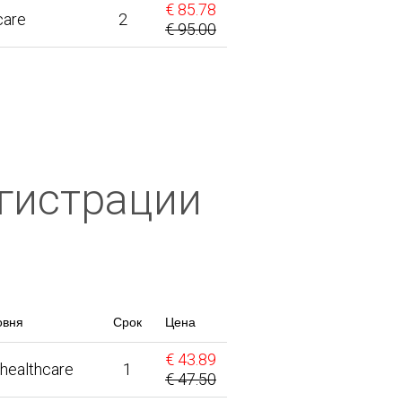
€ 85.78
care
2
€ 95.00
егистрации
овня
Срок
Цена
€ 43.89
.healthcare
1
€ 47.50