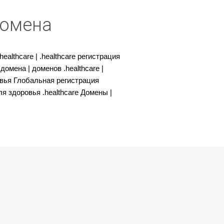
домена
althcare | .healthcare регистрация
домена | доменов .healthcare |
ровья Глобальная регистрация
я здоровья .healthcare Домены |