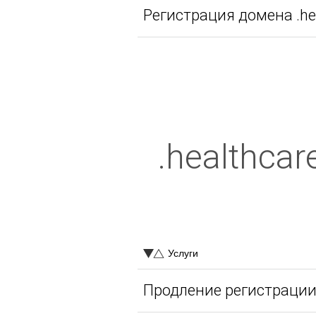
Регистрация домена .hea
.healthca
Услуги
Продление регистрации д