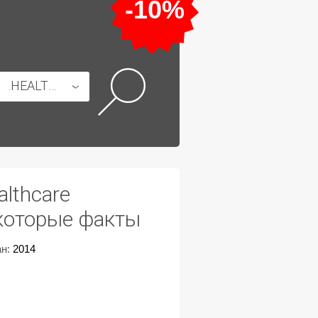
-10%
.HEALTHCARE
althcare
которые факты
н:
2014