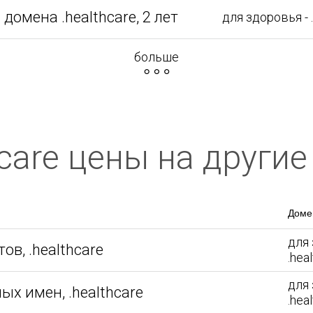
омена .healthcare, 2 лет
для здоровья - 
больше
hcare цены на другие
Доме
для 
в, .healthcare
.hea
для 
х имен, .healthcare
.hea