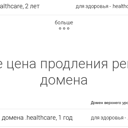
lthcare, 2 лет
для здоровья - .health
больше
re цена продления р
домена
Домен верхнего ур
омена .healthcare, 1 год
для здоровья - 