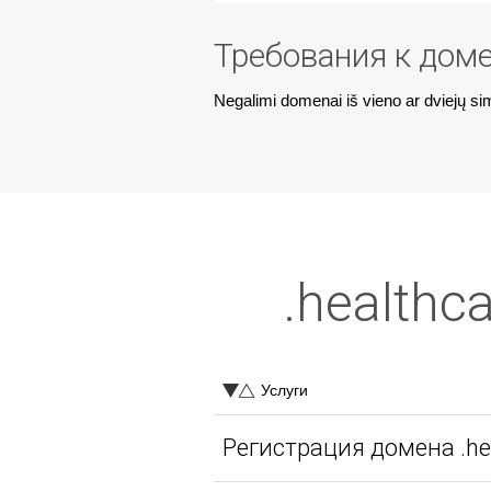
Требования к дом
Negalimi domenai iš vieno ar dviejų si
.healthc
Услуги
Регистрация домена .hea