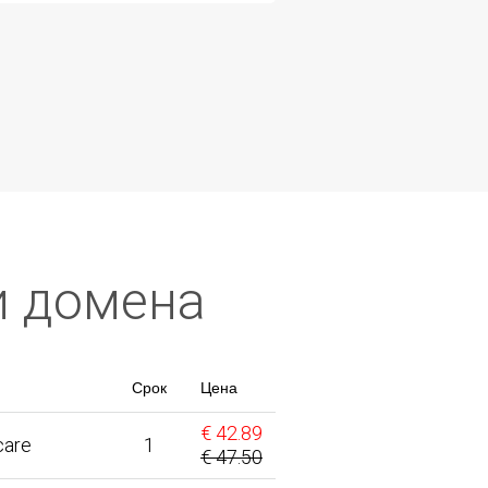
ии домена
Срок
Цена
€ 42.89
care
1
€ 47.50