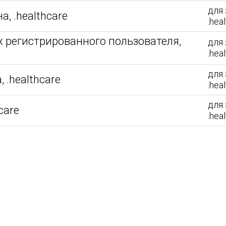
для 
, .healthcare
.hea
 регистрированного пользователя,
для 
.hea
для 
 .healthcare
.hea
для 
care
.hea