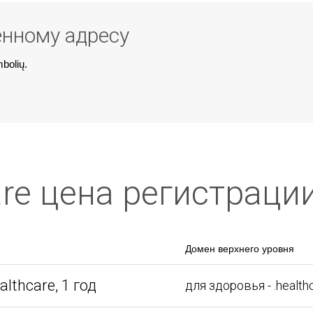
енному адресу
mbolių.
are цена регистрац
Домен верхнего уровня
lthcare, 1 год
для здоровья - .health