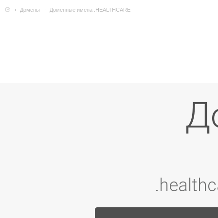
Домены
Доменные имена .HEALTHCARE
Доменные имена
.health