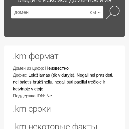
.KM
.km формат
Домен из цифр:
Неизвестно
Дефис:
Leidžiamas (tik viduryje). Negali nei prasidėti,
nei baigtis brūkšneliu, negali būti paeiliui trečioje ir
ketvirtoje vietoje
Поддержка IDN:
Ne
.km сроки
.km некоторые факты