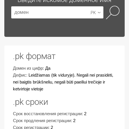
.PK
.pk формат
Домен из цифр:
Да
Дефис:
Leidžiamas (tik viduryje). Negali nei prasidėti,
nei baigtis brūkšneliu, negali būti paeiliui trečioje ir
ketvirtoje vietoje
.pk сроки
Срок восстановления регистрации:
2
Срок продления регистрации:
2
Срок регистрации:
2