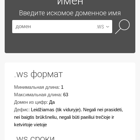
имен
Введите искомое доменное имя
.WS
.ws формат
Минимальная длина:
1
Максимальная длина:
63
Домен из цифр:
Да
Дефис:
Leidžiamas (tik viduryje). Negali nei prasidėti,
nei baigtis brūkšneliu, negali būti paeiliui trečioje ir
ketvirtoje vietoje
.ws сроки