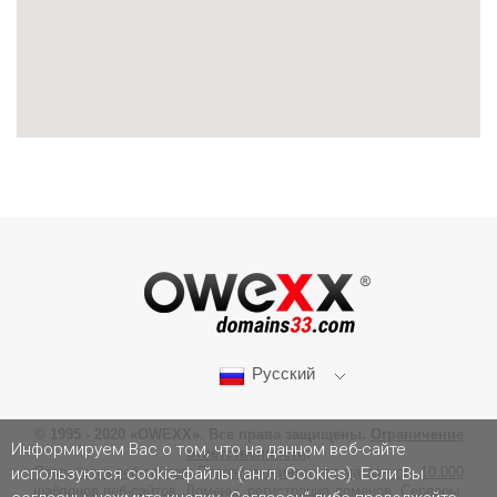
Русский
© 1995 - 2020 «OWEXX». Все права защищены.
Ограничение
Информируем Вас о том, что на данном веб-сайте
ответственности
.
Разработка веб-сайтов
,
Разработка интернет-магазинов
,
10.000
используются cookie-файлы (англ. Cookies). Если Вы
шаблонов веб-сайтов
,
Домены, регистрация доменов
,
Серверы
,