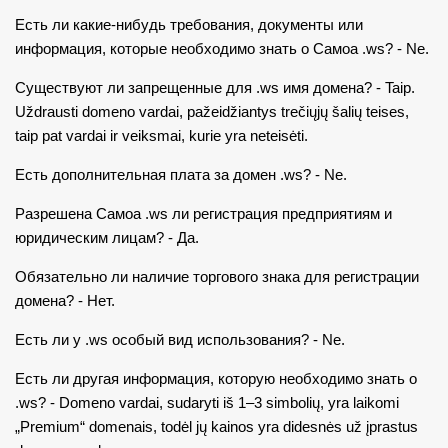
Есть ли какие-нибудь требования, документы или
информация, которые необходимо знать о Самоа .ws? - Ne.
Существуют ли запрещенные для .ws имя домена? - Taip.
Uždrausti domeno vardai, pažeidžiantys trečiųjų šalių teises,
taip pat vardai ir veiksmai, kurie yra neteisėti.
Есть дополнительная плата за домен .ws? - Ne.
Разрешена Самоа .ws ли регистрация предприятиям и
юридическим лицам? - Да.
Обязательно ли наличие торгового знака для регистрации
домена? - Нет.
Есть ли у .ws особый вид использования? - Ne.
Есть ли другая информация, которую необходимо знать o
.ws? - Domeno vardai, sudaryti iš 1–3 simbolių, yra laikomi
„Premium“ domenais, todėl jų kainos yra didesnės už įprastus