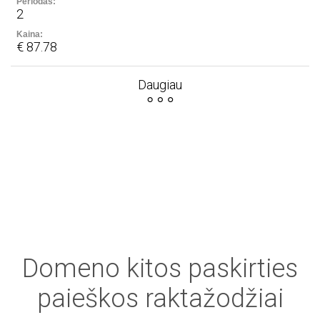
2
€ 87.78
Daugiau
Domeno kitos paskirties
paieškos raktažodžiai