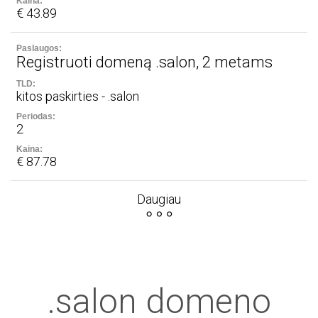
€ 43.89
Registruoti domeną .salon, 2 metams
kitos paskirties - .salon
2
€ 87.78
Daugiau
.salon domeno