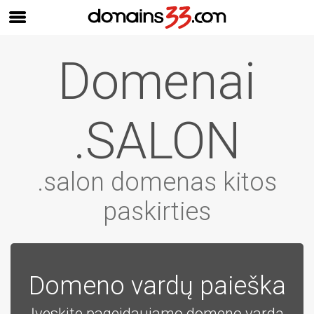
Domenai
.SALON
.salon domenas kitos
paskirties
Domeno vardų paieška
Įveskite pageidaujamo domeno vardą