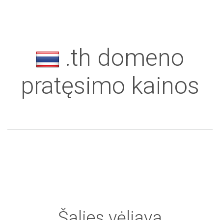
.th domeno
pratęsimo kainos
Šalies
vėliava