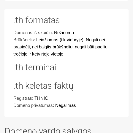
.th formatas
Domenas iš skaičių:
Nežinoma
Brūkšnelis:
Leidžiamas (tik viduryje). Negali nei
prasidėti, nei baigtis brūkšneliu, negali būti paeiliui
trečioje ir ketvirtoje vietoje
.th terminai
.th keletas faktų
Registras:
THNIC
Domeno privatumas:
Negalimas
Domeno vardo sąlygos