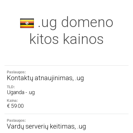
.ug domeno
kitos kainos
Kontaktų atnaujinimas, .ug
Uganda - .ug
€ 59.00
Vardų serverių keitimas, .ug