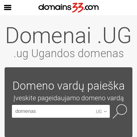
Domenai .UG
.ug Ugandos domenas
Domeno vardų paieška
Įveskite pageidaujamo domeno vardą
.UG