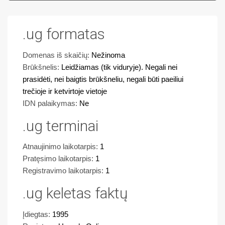
.ug formatas
Domenas iš skaičių:
Nežinoma
Brūkšnelis:
Leidžiamas (tik viduryje). Negali nei
prasidėti, nei baigtis brūkšneliu, negali būti paeiliui
trečioje ir ketvirtoje vietoje
IDN palaikymas:
Ne
.ug terminai
Atnaujinimo laikotarpis:
1
Pratęsimo laikotarpis:
1
Registravimo laikotarpis:
1
.ug keletas faktų
Įdiegtas:
1995