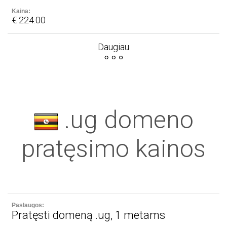
€ 224.00
Daugiau
.ug domeno
pratęsimo kainos
Pratęsti domeną .ug, 1 metams