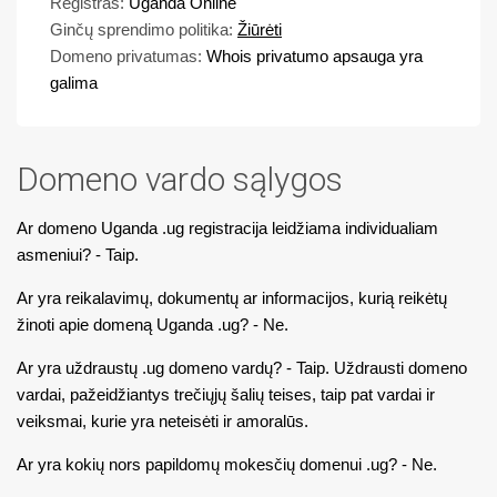
Registras:
Uganda Online
Ginčų sprendimo politika:
Žiūrėti
Domeno privatumas:
Whois privatumo apsauga yra
galima
Domeno vardo sąlygos
Ar domeno Uganda .ug registracija leidžiama individualiam
asmeniui? - Taip.
Ar yra reikalavimų, dokumentų ar informacijos, kurią reikėtų
žinoti apie domeną Uganda .ug? - Ne.
Ar yra uždraustų .ug domeno vardų? - Taip. Uždrausti domeno
vardai, pažeidžiantys trečiųjų šalių teises, taip pat vardai ir
veiksmai, kurie yra neteisėti ir amoralūs.
Ar yra kokių nors papildomų mokesčių domenui .ug? - Ne.