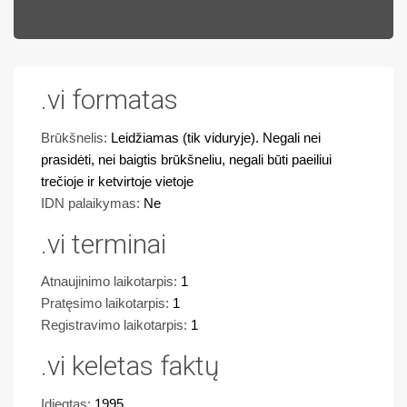
.vi formatas
Brūkšnelis:
Leidžiamas (tik viduryje). Negali nei
prasidėti, nei baigtis brūkšneliu, negali būti paeiliui
trečioje ir ketvirtoje vietoje
IDN palaikymas:
Ne
.vi terminai
Atnaujinimo laikotarpis:
1
Pratęsimo laikotarpis:
1
Registravimo laikotarpis:
1
.vi keletas faktų
Įdiegtas:
1995