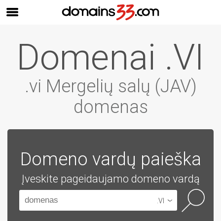
Domenai .VI
.vi Mergelių salų (JAV)
domenas
Domeno vardų paieška
Įveskite pageidaujamo domeno vardą
.VI